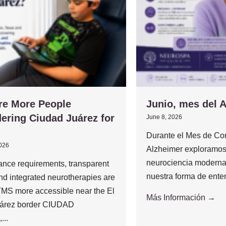
re More People
Junio, mes del 
ering Ciudad Juárez for
June 8, 2026
Durante el Mes de Con
2026
Alzheimer exploramos
neurociencia moderna
ance requirements, transparent
nuestra forma de enten
and integrated neurotherapies are
MS more accessible near the El
Más Información →
árez border CIUDAD
..