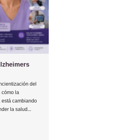
Alzheimers
cientización del
 cómo la
 está cambiando
der la salud...