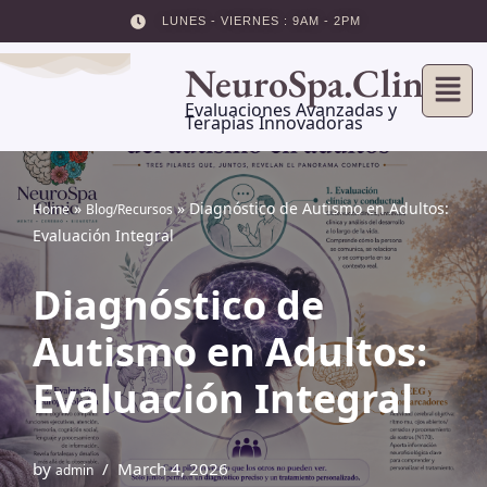
LUNES - VIERNES : 9AM - 2PM
Skip
NeuroSpa.Clinic
to
content
Evaluaciones Avanzadas y
Terapias Innovadoras
»
»
Diagnóstico de Autismo en Adultos:
Home
Blog/Recursos
Evaluación Integral
Diagnóstico de
Autismo en Adultos:
Evaluación Integral
by
March 4, 2026
admin