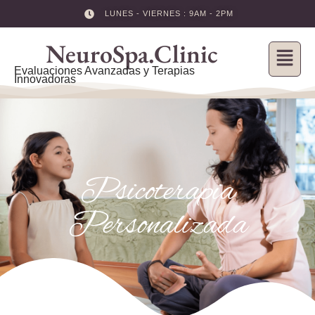
LUNES - VIERNES : 9AM - 2PM
Skip
NeuroSpa.Clinic
to
content
Evaluaciones Avanzadas y Terapias
Innovadoras
Psicoterapia
Personalizada