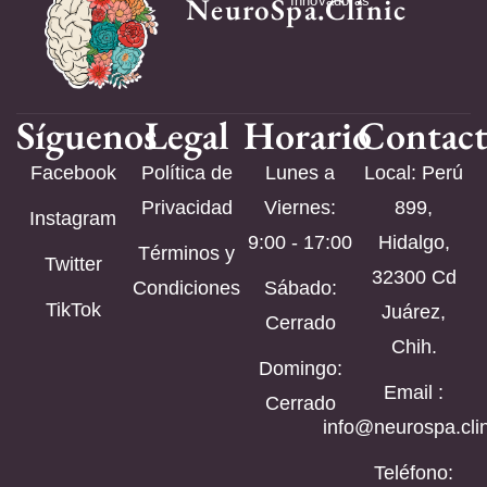
NeuroSpa.Clinic
Innovadoras
Síguenos
Legal
Horario
Contac
Facebook
Política de
Lunes a
Local: Perú
Privacidad
Viernes:
899,
Instagram
9:00 - 17:00
Hidalgo,
Términos y
Twitter
32300 Cd
Condiciones
Sábado:
TikTok
Juárez,
Cerrado
Chih.
Domingo:
Email :
Cerrado
info@neurospa.clin
Teléfono: