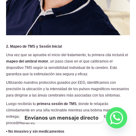
2. Mapeo de TMS y Sesión Inicial
Una vez que se apruebe el inicio del tratamiento, tu primera cita incluirá el
mapeo del umbral motor
, un paso clave en el que calibramos el
dispositivo TMS según la sensibilidad individual de tu cerebro. Esto
garantiza que la estimulación sea segura y eficaz.
Utilizando nuestros protocolos guiados por EEG, identificamos con
precisión la ubicación y la intensidad de los pulsos magnéticos necesarios
para dirigirse a las áreas cerebrales más asociadas con tus síntomas.
Luego recibirás tu
primera sesión de TMS
, donde te relajarás
cómodamente en una silla reclinable mientras una bobina magnética
entrega pulsos rítmicos a regiones específicas del cerebro. El
Envíanos un mensaje directo
procedimiento es:
•
No invasivo y sin medicamentos