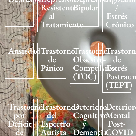
Resistente
Bipolar
/
al
Estrés
Tratamiento
Crónico
Ansiedad
Trastorno
Trastorno
Trastor
de
Obsesivo-
de
Pánico
Compulsivo
Estrés
(TOC)
Postrau
(TEPT)
Trastorno
Trastornos
Deterioro
Deterior
por
del
Cognitivo
Mental
Déficit
Espectro
y
Post-
de
Autista
Demencia
COVID