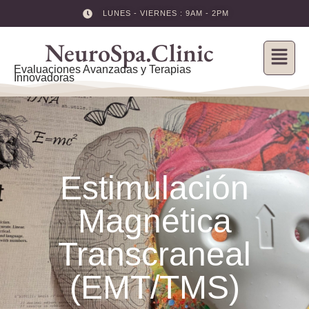
LUNES - VIERNES : 9AM - 2PM
Skip
NeuroSpa.Clinic
to
content
Evaluaciones Avanzadas y Terapias
Innovadoras
Estimulación
Magnética
Transcraneal
(EMT/TMS)