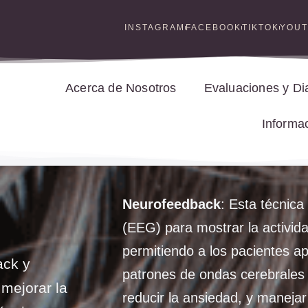
INSTAGRAM
FACEBOOK
TIKTOK
YOU
Acerca de Nosotros
Evaluaciones y Di
Informa
Neurofeedback
: Esta técnica 
(EEG) para mostrar la activida
permitiendo a los pacientes a
ack y
patrones de ondas cerebrales 
mejorar la
reducir la ansiedad, y manejar