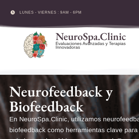
LUNES - VIERNES : 9AM - 6PM
Skip
to
NeuroSpa.Clinic
content
Evaluaciones Avanzadas y Terapias
Innovadoras
Neurofeedback y
Biofeedback
En NeuroSpa.Clinic, utilizamos neurofeedb
biofeedback como herramientas clave para 