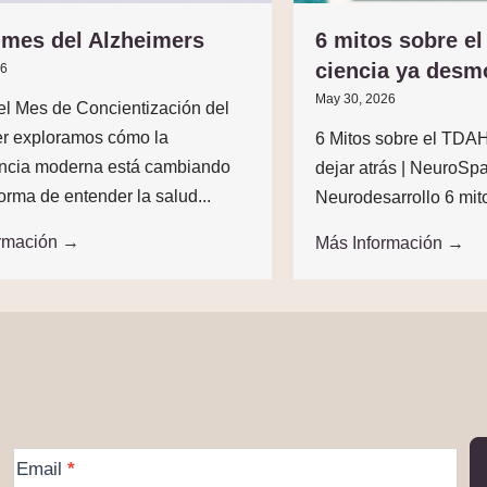
 mes del Alzheimers
6 mitos sobre e
ciencia ya desm
26
May 30, 2026
el Mes de Concientización del
r exploramos cómo la
6 Mitos sobre el TD
ncia moderna está cambiando
dejar atrás | NeuroSp
orma de entender la salud...
Neurodesarrollo 6 mit
ormación →
Más Información →
More
Email
*
Information