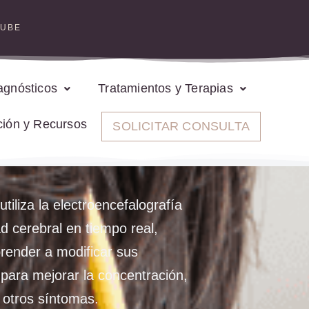
TUBE
agnósticos
Tratamientos y Terapias
ción y Recursos
SOLICITAR CONSULTA
utiliza la electroencefalografía
d cerebral en tiempo real,
prender a modificar sus
para mejorar la concentración,
 otros síntomas.