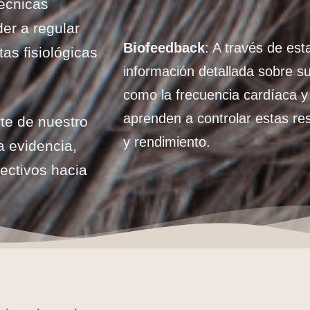
técnicas
er a regular
Biofeedback
: A través de est
as fisiológicas
información detallada sobre su
como la frecuencia cardíaca y 
aprenden a controlar estas re
te de nuestro
y rendimiento.
 evidencia,
ectivos hacia