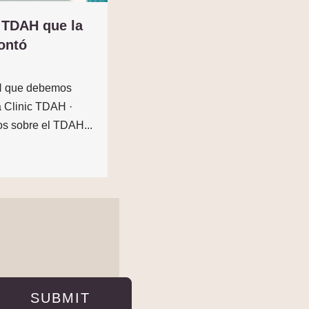
l TDAH que la
ontó
AH que debemos
a Clinic TDAH ·
os sobre el TDAH...
SUBMIT