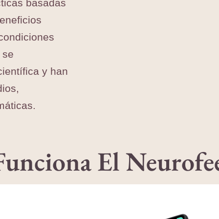
cticas basadas
eneficios
 condiciones
 se
entífica y han
ios,
máticas.
unciona El Neurofe