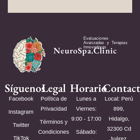
Evaluaciones
Avanzadas y Terapias
Innovadoras
NeuroSpa.Clinic
Síguenos
Legal
Horario
Contac
Facebook
Política de
Lunes a
Local: Perú
Privacidad
Viernes:
899,
Instagram
9:00 - 17:00
Hidalgo,
Términos y
Twitter
32300 Cd
Condiciones
Sábado:
TikTok
Juárez,