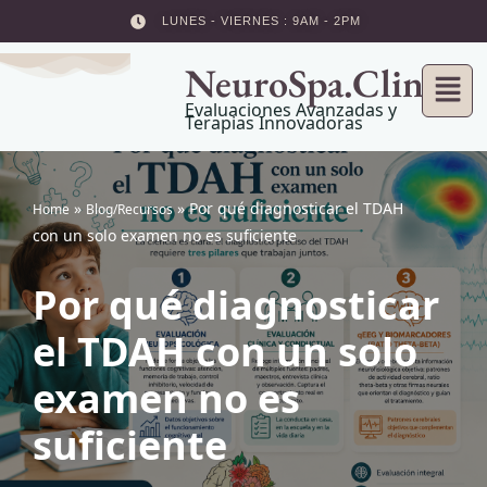
LUNES - VIERNES : 9AM - 2PM
Skip
NeuroSpa.Clinic
to
content
Evaluaciones Avanzadas y
Terapias Innovadoras
»
»
Por qué diagnosticar el TDAH
Home
Blog/Recursos
con un solo examen no es suficiente
Por qué diagnosticar
el TDAH con un solo
examen no es
suficiente