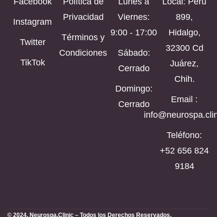
Facebook
Política de
Lunes a
Local: Perú
Privacidad
Viernes:
899,
Instagram
9:00 - 17:00
Hidalgo,
Términos y
Twitter
32300 Cd
Condiciones
Sábado:
TikTok
Juárez,
Cerrado
Chih.
Domingo:
Email :
Cerrado
info@neurospa.clin
Teléfono:
‪+52 656 824
9184‬
© 2024, Neurospa.Clinic – Todos los Derechos Reservados.