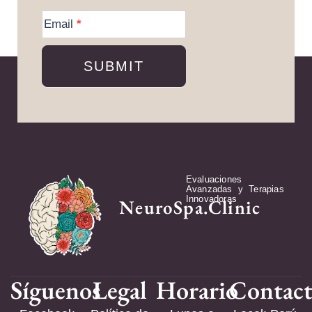
More
Information
Email
*
SUBMIT
Evaluaciones
Avanzadas y Terapias
Innovadoras
NeuroSpa.Clinic
Síguenos
Legal
Horario
Contac