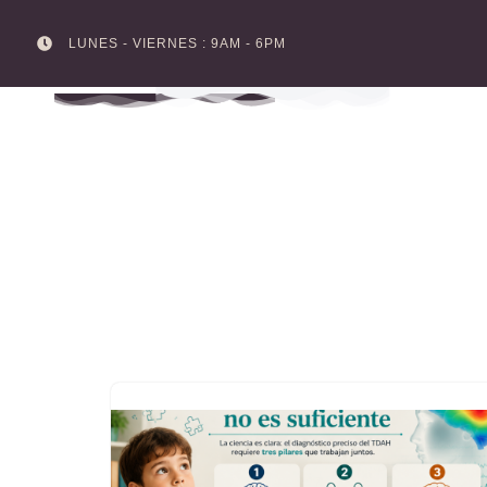
LUNES - VIERNES : 9AM - 6PM
Skip
to
content