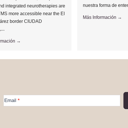
nuestra forma de enten
and integrated neurotherapies are
MS more accessible near the El
Más Información →
árez border CIUDAD
..
ormación →
More
Email
*
Information