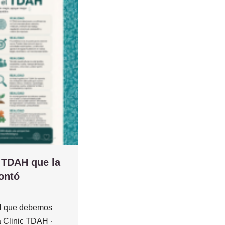
l TDAH que la
ontó
AH que debemos
a Clinic TDAH ·