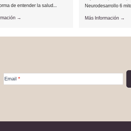
orma de entender la salud...
Neurodesarrollo 6 mit
ormación →
Más Información →
More
Email
*
Information