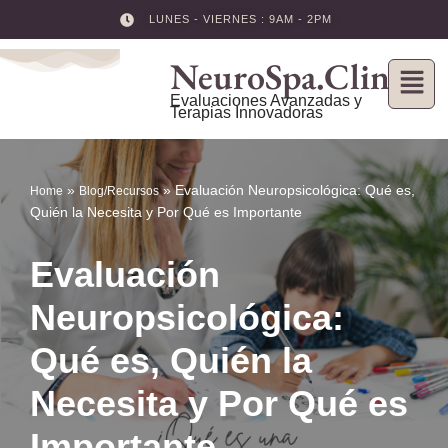
LUNES - VIERNES : 9AM - 2PM
Skip
NeuroSpa.Clinic
to
content
Evaluaciones Avanzadas y
Terapias Innovadoras
»
»
Evaluación Neuropsicológica: Qué es,
Home
Blog/Recursos
Quién la Necesita y Por Qué es Importante
Evaluación
Neuropsicológica:
Qué es, Quién la
Necesita y Por Qué es
Importante