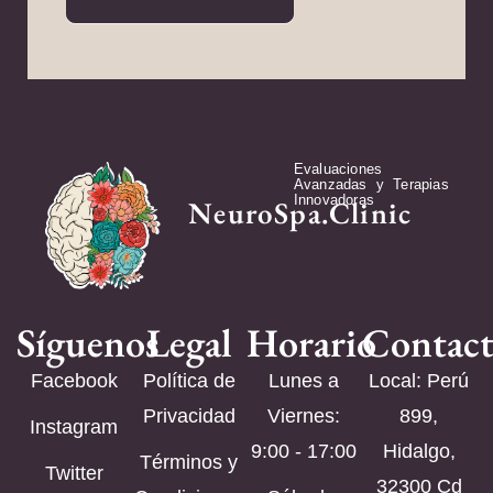
Evaluaciones
Avanzadas y Terapias
Innovadoras
NeuroSpa.Clinic
Síguenos
Legal
Horario
Contac
Facebook
Política de
Lunes a
Local: Perú
Privacidad
Viernes:
899,
Instagram
9:00 - 17:00
Hidalgo,
Términos y
Twitter
32300 Cd