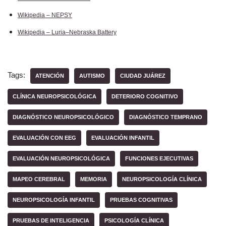
Wikipedia – NEPSY
Wikipedia – Luria–Nebraska Battery
Tags:
ATENCIÓN
AUTISMO
CIUDAD JUÁREZ
CLÍNICA NEUROPSICOLÓGICA
DETERIORO COGNITIVO
DIAGNÓSTICO NEUROPSICOLÓGICO
DIAGNÓSTICO TEMPRANO
EVALUACIÓN CON EEG
EVALUACIÓN INFANTIL
EVALUACIÓN NEUROPSICOLÓGICA
FUNCIONES EJECUTIVAS
MAPEO CEREBRAL
MEMORIA
NEUROPSICOLOGÍA CLÍNICA
NEUROPSICOLOGÍA INFANTIL
PRUEBAS COGNITIVAS
PRUEBAS DE INTELIGENCIA
PSICOLOGÍA CLÍNICA