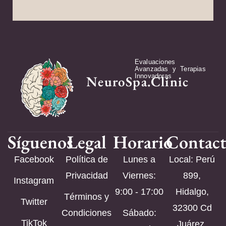
Evaluaciones
Avanzadas y Terapias
Innovadoras
NeuroSpa.Clinic
Síguenos
Legal
Horario
Contac
Facebook
Política de
Lunes a
Local: Perú
Privacidad
Viernes:
899,
Instagram
9:00 - 17:00
Hidalgo,
Términos y
Twitter
32300 Cd
Condiciones
Sábado:
TikTok
Juárez,