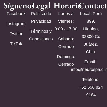
Síguenos
Legal
Horario
Contac
Facebook
Política de
Lunes a
Local: Perú
Privacidad
Viernes:
899,
Instagram
9:00 - 17:00
Hidalgo,
Términos y
Twitter
32300 Cd
Condiciones
Sábado:
TikTok
Juárez,
Cerrado
Chih.
Domingo:
Email :
Cerrado
info@neurospa.clin
Teléfono:
‪+52 656 824
9184‬