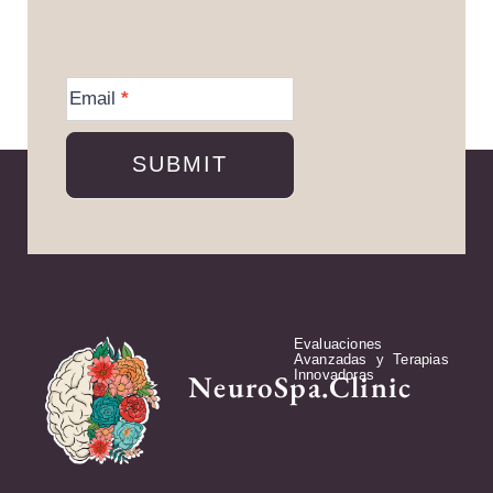
More
Information
Email
*
SUBMIT
Evaluaciones
Avanzadas y Terapias
Innovadoras
NeuroSpa.Clinic