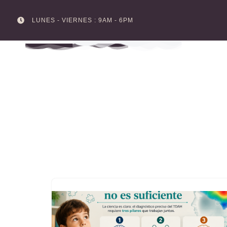
LUNES - VIERNES : 9AM - 6PM
Skip
to
content