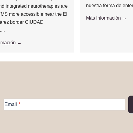
nuestra forma de enten
and integrated neurotherapies are
MS more accessible near the El
Más Información →
árez border CIUDAD
..
ormación →
More
Email
*
Information