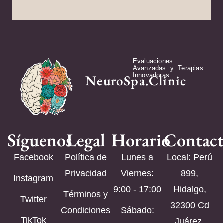
Evaluaciones
Avanzadas y Terapias
Innovadoras
NeuroSpa.Clinic
Síguenos
Legal
Horario
Contac
Facebook
Política de
Lunes a
Local: Perú
Privacidad
Viernes:
899,
Instagram
9:00 - 17:00
Hidalgo,
Términos y
Twitter
32300 Cd
Condiciones
Sábado:
TikTok
Juárez,