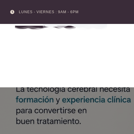
LUNES - VIERNES : 9AM - 6PM
Skip
to
content