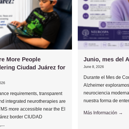
re More People
Junio, mes del 
ering Ciudad Juárez for
June 8, 2026
Durante el Mes de Con
2026
Alzheimer exploramos
neurociencia moderna
ance requirements, transparent
nuestra forma de enten
and integrated neurotherapies are
MS more accessible near the El
Más Información →
árez border CIUDAD
..