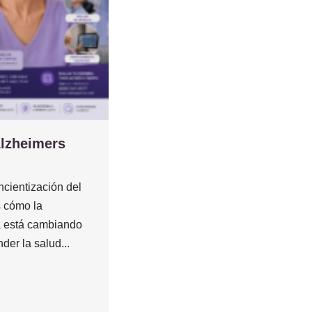
Alzheimers
cientización del
 cómo la
 está cambiando
der la salud...