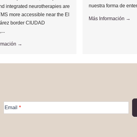
nuestra forma de enten
and integrated neurotherapies are
MS more accessible near the El
Más Información →
árez border CIUDAD
..
ormación →
More
Email
*
Information