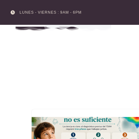
LUNES - VIERNES : 9AM - 6PM
Skip
to
content