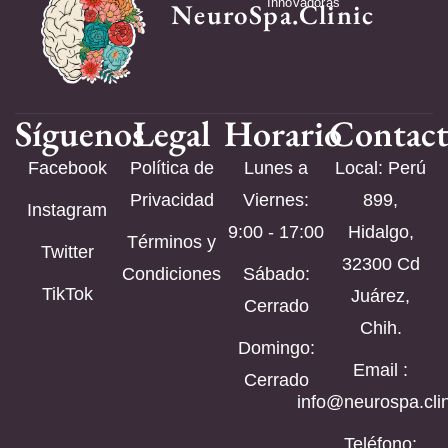
Innovadoras
NeuroSpa.Clinic
Síguenos
Legal
Horario
Contac
Facebook
Política de
Lunes a
Local: Perú
Privacidad
Viernes:
899,
Instagram
9:00 - 17:00
Hidalgo,
Términos y
Twitter
32300 Cd
Condiciones
Sábado:
TikTok
Juárez,
Cerrado
Chih.
Domingo:
Email :
Cerrado
info@neurospa.clin
Teléfono: