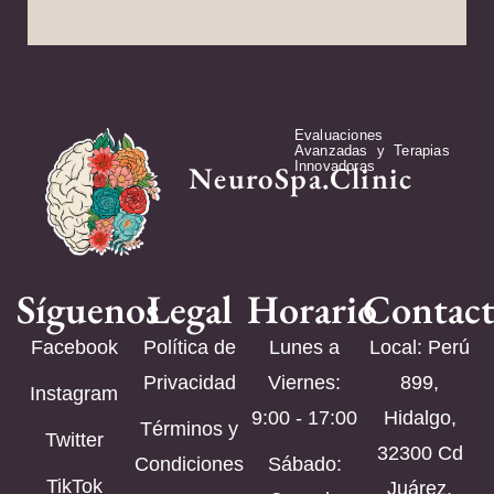
Evaluaciones
Avanzadas y Terapias
Innovadoras
NeuroSpa.Clinic
Síguenos
Legal
Horario
Contac
Facebook
Política de
Lunes a
Local: Perú
Privacidad
Viernes:
899,
Instagram
9:00 - 17:00
Hidalgo,
Términos y
Twitter
32300 Cd
Condiciones
Sábado:
TikTok
Juárez,