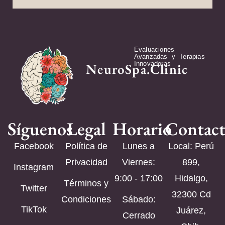
Evaluaciones
Avanzadas y Terapias
Innovadoras
NeuroSpa.Clinic
Síguenos
Legal
Horario
Contac
Facebook
Política de
Lunes a
Local: Perú
Privacidad
Viernes:
899,
Instagram
9:00 - 17:00
Hidalgo,
Términos y
Twitter
32300 Cd
Condiciones
Sábado:
TikTok
Juárez,
Cerrado