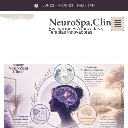
LUNES - VIERNES : 9AM - 2PM
Skip
NeuroSpa.Clinic
to
content
Evaluaciones Avanzadas y
Terapias Innovadoras