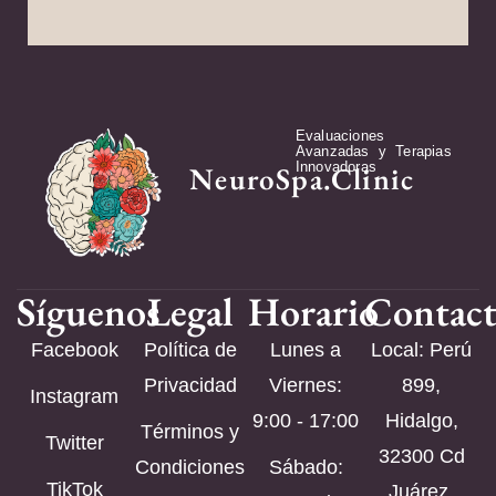
Evaluaciones
Avanzadas y Terapias
Innovadoras
NeuroSpa.Clinic
Síguenos
Legal
Horario
Contac
Facebook
Política de
Lunes a
Local: Perú
Privacidad
Viernes:
899,
Instagram
9:00 - 17:00
Hidalgo,
Términos y
Twitter
32300 Cd
Condiciones
Sábado:
TikTok
Juárez,