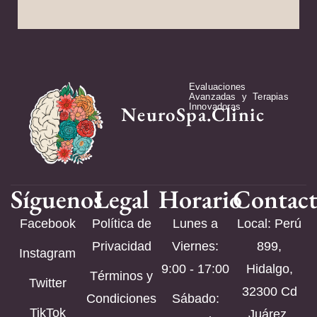
Evaluaciones
Avanzadas y Terapias
Innovadoras
NeuroSpa.Clinic
Síguenos
Legal
Horario
Contac
Facebook
Política de
Lunes a
Local: Perú
Privacidad
Viernes:
899,
Instagram
9:00 - 17:00
Hidalgo,
Términos y
Twitter
32300 Cd
Condiciones
Sábado:
TikTok
Juárez,