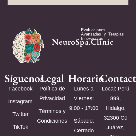
Evaluaciones
Avanzadas y Terapias
Innovadoras
NeuroSpa.Clinic
Síguenos
Legal
Horario
Contac
Facebook
Política de
Lunes a
Local: Perú
Privacidad
Viernes:
899,
Instagram
9:00 - 17:00
Hidalgo,
Términos y
Twitter
32300 Cd
Condiciones
Sábado:
TikTok
Juárez,
Cerrado