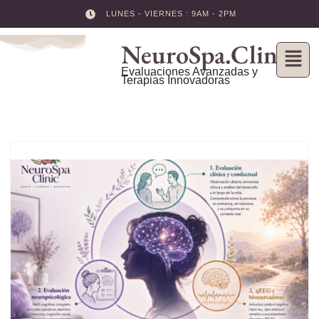
LUNES - VIERNES : 9AM - 2PM
Skip
NeuroSpa.Clinic
to
content
Evaluaciones Avanzadas y
Terapias Innovadoras