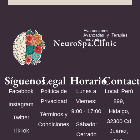
Evaluaciones
Avanzadas y Terapias
Innovadoras
NeuroSpa.Clinic
Síguenos
Legal
Horario
Contac
Facebook
Política de
Lunes a
Local: Perú
Privacidad
Viernes:
899,
Instagram
9:00 - 17:00
Hidalgo,
Términos y
Twitter
32300 Cd
Condiciones
Sábado:
TikTok
Juárez,
Cerrado