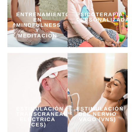
ENTRENAMIENTO
PSICOTERAPIA
EN
PERSONALIZADA
MINDFULNESS
Y
MEDITACION
ESTIMULACIÓN
ESTIMULACIÓN
TRANSCRANEAL
DEL NERVIO
ELÉCTRICA
VAGO (VNS)
(CES)