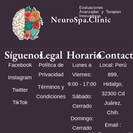
Evaluaciones
Avanzadas y Terapias
Innovadoras
NeuroSpa.Clinic
Síguenos
Legal
Horario
Contac
Facebook
Política de
Lunes a
Local: Perú
Privacidad
Viernes:
899,
Instagram
9:00 - 17:00
Hidalgo,
Términos y
Twitter
32300 Cd
Condiciones
Sábado:
TikTok
Juárez,
Cerrado
Chih.
Domingo:
Email :
Cerrado