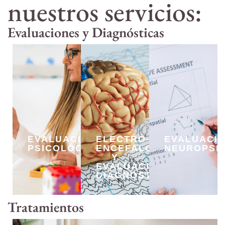
nuestros servicios:
Evaluaciones y Diagnósticas
EVALUACION
ELECTRO-
EVALUACI
PSICOLÓGICA
ENCEFALOGRAMA
NEUROPSI
Y
EVALUACIÓN
DIAGNÓSTICA
Tratamientos