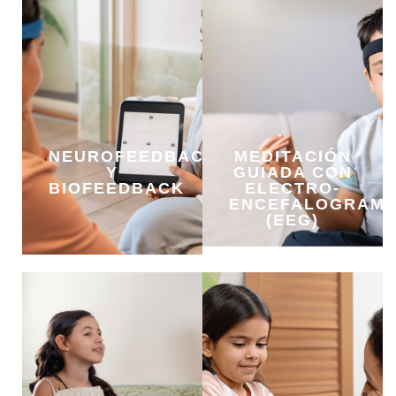
NEUROFEEDBACK
MEDITACIÓN
Y
GUIADA CON
BIOFEEDBACK
ELECTRO-
ENCEFALOGRAM
(EEG)