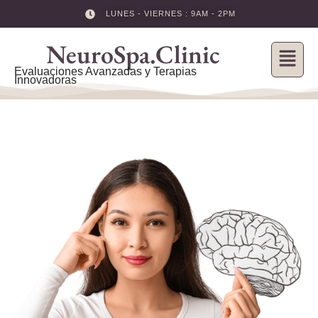
LUNES - VIERNES : 9AM - 2PM
Skip
NeuroSpa.Clinic
to
content
Evaluaciones Avanzadas y Terapias
Innovadoras