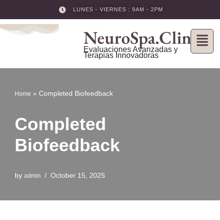
LUNES - VIERNES : 9AM - 2PM
Skip
NeuroSpa.Clinic
to
content
Evaluaciones Avanzadas y
Terapias Innovadoras
»
Completed Biofeedback
Home
Completed
Biofeedback
by
October 15, 2025
admin