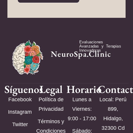
Evaluaciones
Avanzadas y Terapias
Innovadoras
NeuroSpa.Clinic
Síguenos
Legal
Horario
Contac
Facebook
Política de
Lunes a
Local: Perú
Privacidad
Viernes:
899,
Instagram
9:00 - 17:00
Hidalgo,
Términos y
Twitter
32300 Cd
Condiciones
Sábado: