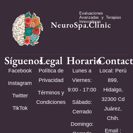
Evaluaciones
Avanzadas y Terapias
Innovadoras
NeuroSpa.Clinic
Síguenos
Legal
Horario
Contac
Facebook
Política de
Lunes a
Local: Perú
Privacidad
Viernes:
899,
Instagram
9:00 - 17:00
Hidalgo,
Términos y
Twitter
32300 Cd
Condiciones
Sábado:
TikTok
Juárez,
Cerrado
Chih.
Domingo:
Email :