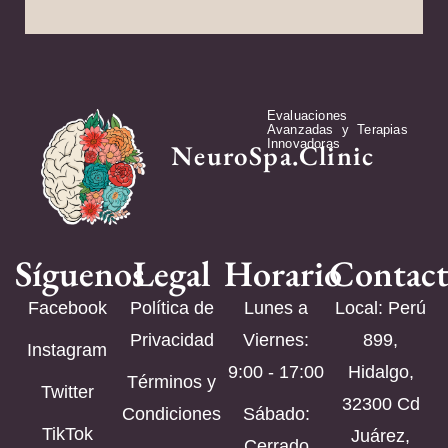
Evaluaciones
Avanzadas y Terapias
Innovadoras
NeuroSpa.Clinic
Síguenos
Legal
Horario
Contac
Facebook
Política de
Lunes a
Local: Perú
Privacidad
Viernes:
899,
Instagram
9:00 - 17:00
Hidalgo,
Términos y
Twitter
32300 Cd
Condiciones
Sábado:
TikTok
Juárez,
Cerrado