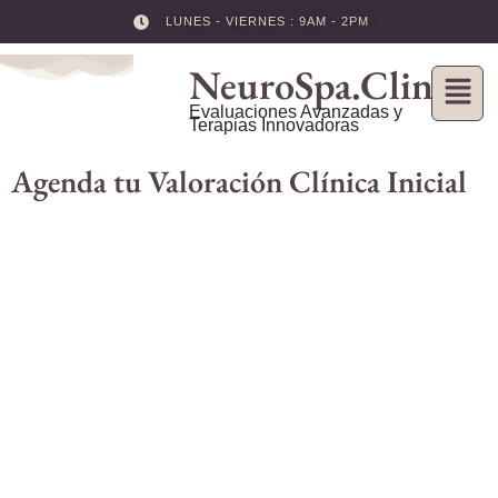
LUNES - VIERNES : 9AM - 2PM
Skip
NeuroSpa.Clinic
to
content
Evaluaciones Avanzadas y
Terapias Innovadoras
Agenda tu Valoración Clínica Inicial