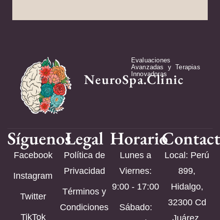
Evaluaciones
Avanzadas y Terapias
Innovadoras
NeuroSpa.Clinic
Síguenos
Legal
Horario
Contac
Facebook
Política de
Lunes a
Local: Perú
Privacidad
Viernes:
899,
Instagram
9:00 - 17:00
Hidalgo,
Términos y
Twitter
32300 Cd
Condiciones
Sábado:
TikTok
Juárez,