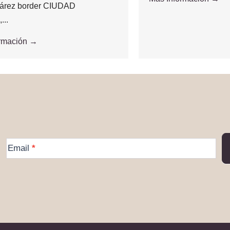
árez border CIUDAD
..
ormación →
More
Email
*
Information