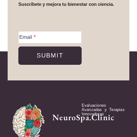
Suscríbete y mejora tu bienestar con ciencia.
More
Information
Email
*
SUBMIT
Evaluaciones
Avanzadas y Terapias
Innovadoras
NeuroSpa.Clinic