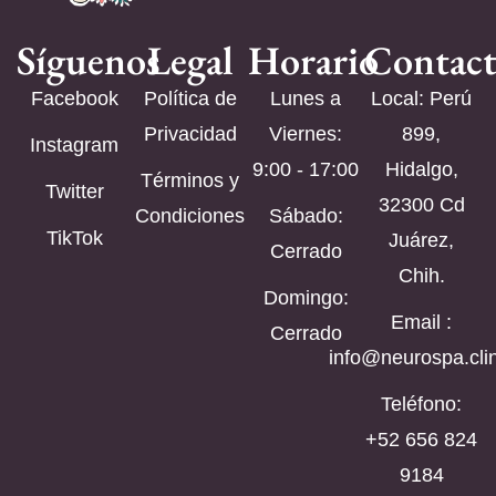
Síguenos
Legal
Horario
Contac
Facebook
Política de
Lunes a
Local: Perú
Privacidad
Viernes:
899,
Instagram
9:00 - 17:00
Hidalgo,
Términos y
Twitter
32300 Cd
Condiciones
Sábado:
TikTok
Juárez,
Cerrado
Chih.
Domingo:
Email :
Cerrado
info@neurospa.clin
Teléfono:
‪+52 656 824
9184‬