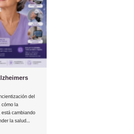
Alzheimers
cientización del
 cómo la
 está cambiando
der la salud...