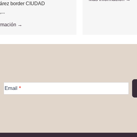
árez border CIUDAD
..
ormación →
More
Email
*
Information