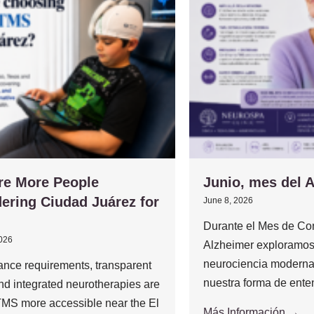
re More People
Junio, mes del 
ering Ciudad Juárez for
June 8, 2026
Durante el Mes de Con
2026
Alzheimer exploramos
neurociencia moderna
ance requirements, transparent
nuestra forma de enten
and integrated neurotherapies are
MS more accessible near the El
Más Información →