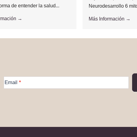
orma de entender la salud...
Neurodesarrollo 6 mit
ormación →
Más Información →
More
Email
*
Information