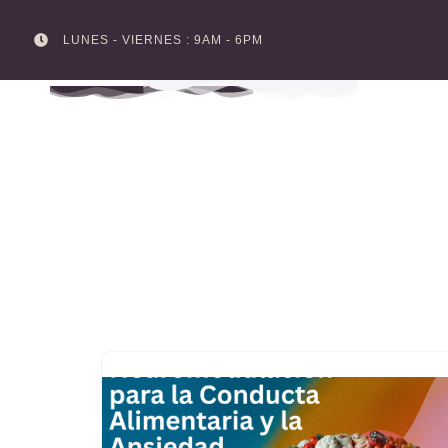
LUNES - VIERNES : 9AM - 6PM
Skip
to
content