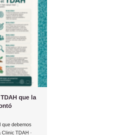
l TDAH que la
ontó
AH que debemos
a Clinic TDAH ·