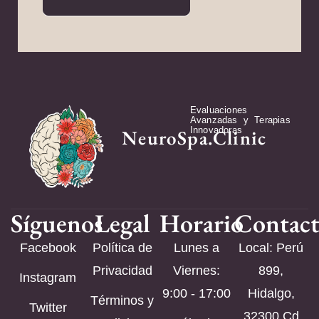
Evaluaciones
Avanzadas y Terapias
Innovadoras
NeuroSpa.Clinic
Síguenos
Legal
Horario
Contac
Facebook
Política de
Lunes a
Local: Perú
Privacidad
Viernes:
899,
Instagram
9:00 - 17:00
Hidalgo,
Términos y
Twitter
32300 Cd