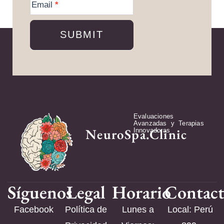
Information
Email
*
SUBMIT
Evaluaciones
Avanzadas y Terapias
NeuroSpa.Clinic
Innovadoras
Síguenos
Legal
Horario
Contac
Facebook
Política de
Lunes a
Local: Perú