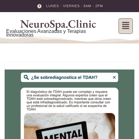
LUNES - VIERNES : 9AM - 2PM
Skip
NeuroSpa.Clinic
to
content
Evaluaciones Avanzadas y Terapias
Innovadoras