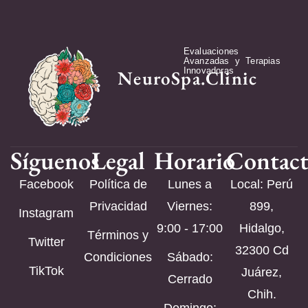
Evaluaciones
Avanzadas y Terapias
Innovadoras
NeuroSpa.Clinic
Síguenos
Legal
Horario
Contac
Facebook
Política de
Lunes a
Local: Perú
Privacidad
Viernes:
899,
Instagram
9:00 - 17:00
Hidalgo,
Términos y
Twitter
32300 Cd
Condiciones
Sábado:
TikTok
Juárez,
Cerrado
Chih.