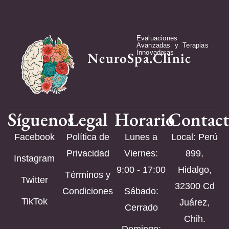
Evaluaciones
Avanzadas y Terapias
Innovadoras
NeuroSpa.Clinic
Síguenos
Legal
Horario
Contac
Facebook
Política de
Lunes a
Local: Perú
Privacidad
Viernes:
899,
Instagram
9:00 - 17:00
Hidalgo,
Términos y
Twitter
32300 Cd
Condiciones
Sábado:
TikTok
Juárez,
Cerrado
Chih.