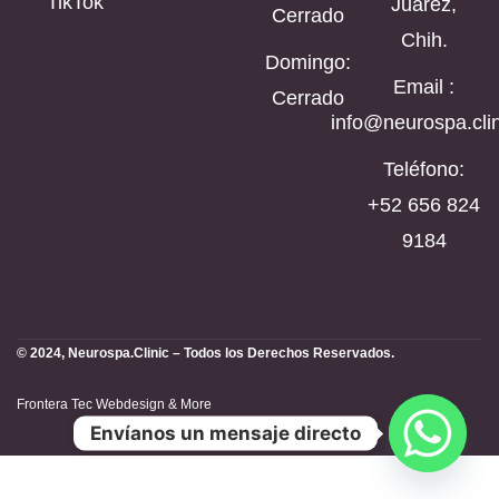
TikTok
Juárez,
Cerrado
Chih.
Domingo:
Email :
Cerrado
info@neurospa.clin
Teléfono:
‪+52 656 824
9184‬
© 2024, Neurospa.Clinic – Todos los Derechos Reservados.
Frontera Tec Webdesign & More
Envíanos un mensaje directo