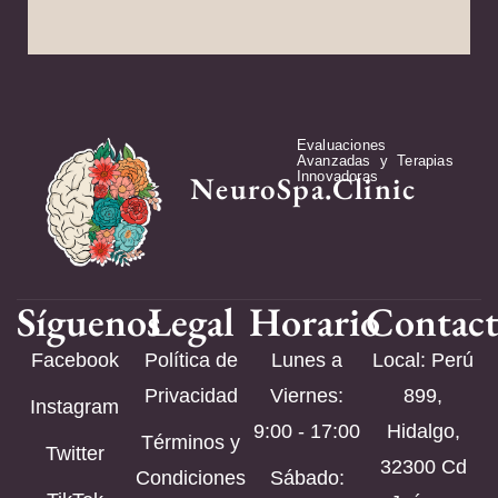
Evaluaciones
Avanzadas y Terapias
Innovadoras
NeuroSpa.Clinic
Síguenos
Legal
Horario
Contac
Facebook
Política de
Lunes a
Local: Perú
Privacidad
Viernes:
899,
Instagram
9:00 - 17:00
Hidalgo,
Términos y
Twitter
32300 Cd
Condiciones
Sábado: