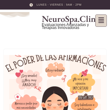
LUNES - VIERNES : 9AM - 2PM
Skip
NeuroSpa.Clinic
to
content
Evaluaciones Avanzadas y
Terapias Innovadoras