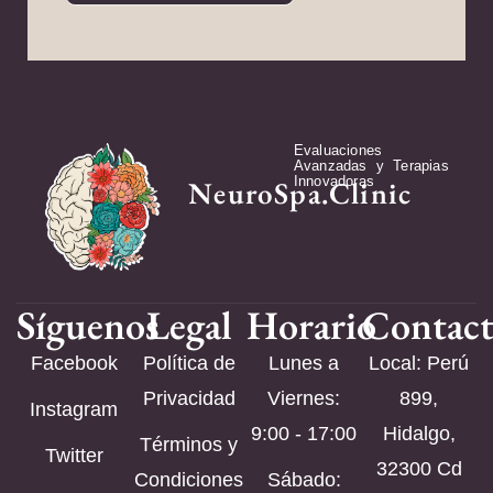
Evaluaciones
Avanzadas y Terapias
Innovadoras
NeuroSpa.Clinic
Síguenos
Legal
Horario
Contac
Facebook
Política de
Lunes a
Local: Perú
Privacidad
Viernes:
899,
Instagram
9:00 - 17:00
Hidalgo,
Términos y
Twitter
32300 Cd
Condiciones
Sábado: