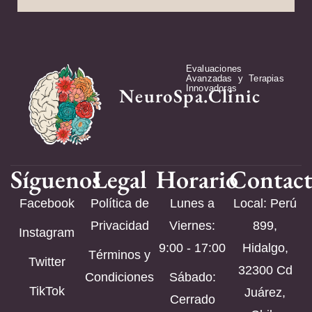
Evaluaciones
Avanzadas y Terapias
Innovadoras
NeuroSpa.Clinic
Síguenos
Legal
Horario
Contac
Facebook
Política de
Lunes a
Local: Perú
Privacidad
Viernes:
899,
Instagram
9:00 - 17:00
Hidalgo,
Términos y
Twitter
32300 Cd
Condiciones
Sábado:
TikTok
Juárez,
Cerrado