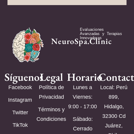
Evaluaciones
Avanzadas y Terapias
Innovadoras
NeuroSpa.Clinic
Síguenos
Legal
Horario
Contac
Facebook
Política de
Lunes a
Local: Perú
Privacidad
Viernes:
899,
Instagram
9:00 - 17:00
Hidalgo,
Términos y
Twitter
32300 Cd
Condiciones
Sábado:
TikTok
Juárez,
Cerrado