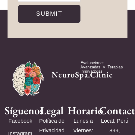
SUBMIT
Evaluaciones
Avanzadas y Terapias
Innovadoras
NeuroSpa.Clinic
Síguenos
Legal
Horario
Contac
Facebook
Política de
Lunes a
Local: Perú
Privacidad
Viernes:
899,
Instagram