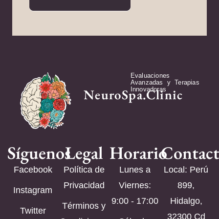
Evaluaciones
Avanzadas y Terapias
Innovadoras
NeuroSpa.Clinic
Síguenos
Legal
Horario
Contac
Facebook
Política de
Lunes a
Local: Perú
Privacidad
Viernes:
899,
Instagram
9:00 - 17:00
Hidalgo,
Términos y
Twitter
32300 Cd