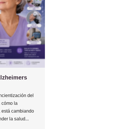
Alzheimers
cientización del
 cómo la
 está cambiando
der la salud...