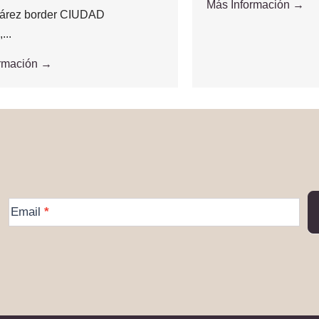
Más Información →
árez border CIUDAD
..
ormación →
More
Email
*
Information