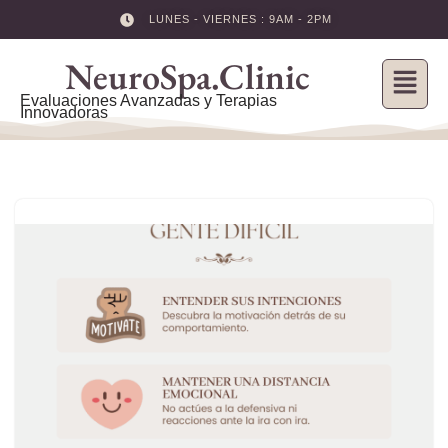
LUNES - VIERNES : 9AM - 2PM
Skip
NeuroSpa.Clinic
to
content
Evaluaciones Avanzadas y Terapias
Innovadoras