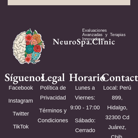
Evaluaciones
Avanzadas y Terapias
NeuroSpa.Clinic
Innovadoras
Síguenos
Legal
Horario
Contac
Facebook
Política de
Lunes a
Local: Perú
Privacidad
Viernes:
899,
Instagram
9:00 - 17:00
Hidalgo,
Términos y
Twitter
32300 Cd
Condiciones
Sábado:
TikTok
Juárez,
Cerrado
Chih.