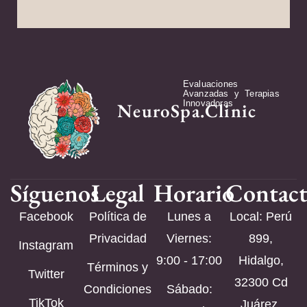
Evaluaciones
Avanzadas y Terapias
Innovadoras
NeuroSpa.Clinic
Síguenos
Legal
Horario
Contac
Facebook
Política de
Lunes a
Local: Perú
Privacidad
Viernes:
899,
Instagram
9:00 - 17:00
Hidalgo,
Términos y
Twitter
32300 Cd
Condiciones
Sábado:
TikTok
Juárez,