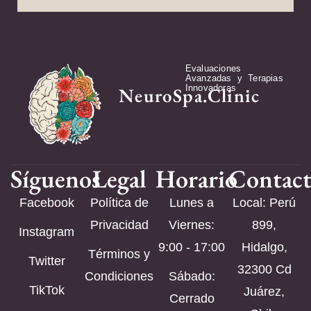
Evaluaciones
Avanzadas y Terapias
Innovadoras
NeuroSpa.Clinic
Síguenos
Legal
Horario
Contac
Facebook
Política de
Lunes a
Local: Perú
Privacidad
Viernes:
899,
Instagram
9:00 - 17:00
Hidalgo,
Términos y
Twitter
32300 Cd
Condiciones
Sábado:
TikTok
Juárez,
Cerrado