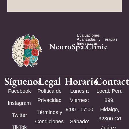
Evaluaciones
Avanzadas y Terapias
Innovadoras
NeuroSpa.Clinic
Síguenos
Legal
Horario
Contac
Facebook
Política de
Lunes a
Local: Perú
Privacidad
Viernes:
899,
Instagram
9:00 - 17:00
Hidalgo,
Términos y
Twitter
32300 Cd
Condiciones
Sábado:
TikTok
Juárez,