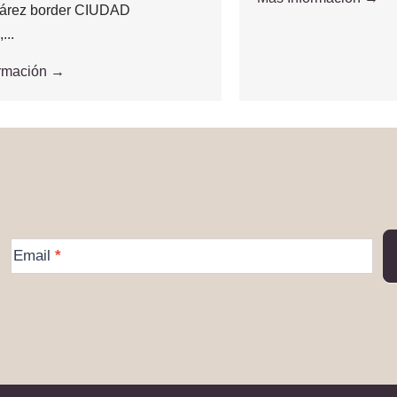
árez border CIUDAD
..
ormación →
More
Email
*
Information