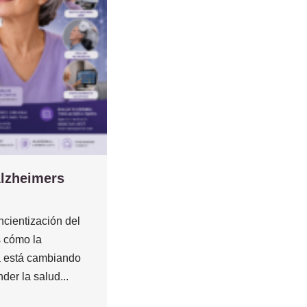
Alzheimers
cientización del
 cómo la
 está cambiando
der la salud...