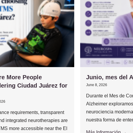
re More People
Junio, mes del 
ering Ciudad Juárez for
June 8, 2026
Durante el Mes de Con
2026
Alzheimer exploramos
neurociencia moderna
ance requirements, transparent
nuestra forma de enten
and integrated neurotherapies are
MS more accessible near the El
Más Información →